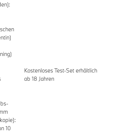
den):
ischen
ntin)
ning)
Kostenloses Test-Set erhältlich
s
ab 18 Jahren
bs-
amm
kopie):
on 10