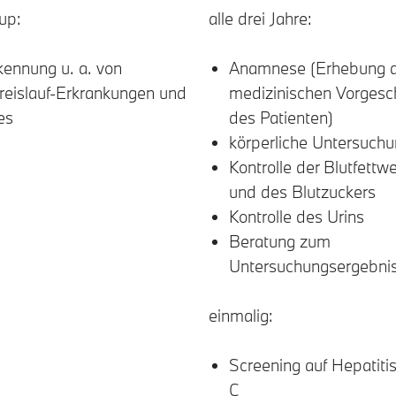
up:
alle drei Jahre:
kennung u. a. von
Anamnese (Erhebung d
reislauf-Erkrankungen und
medizinischen Vorgesc
es
des Patienten)
körperliche Untersuch
Kontrolle der Blutfettwe
und des Blutzuckers
Kontrolle des Urins
Beratung zum
Untersuchungsergebni
einmalig:
Screening auf Hepatiti
C