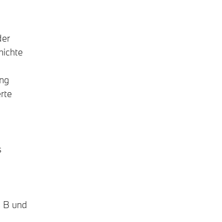
er
hichte
ung
rte
s
s B und