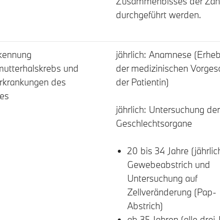
Zusammenbisses der Zä
durchgeführt werden.
kennung
jährlich: Anamnese (Erhe
utterhalskrebs und
der medizinischen Vorges
rkrankungen des
der Patientin)
les
jährlich: Untersuchung der
Geschlechtsorgane
20 bis 34 Jahre (jährlic
Gewebeabstrich und
Untersuchung auf
Zellveränderung (Pap-
Abstrich)
ab 35 Jahren (alle drei 