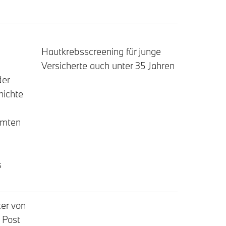
Hautkrebsscreening für junge
Versicherte auch unter 35 Jahren
er
hichte
amten
s
ter von
 Post