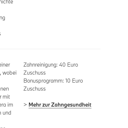
hichte
ung
s
einer
Zahnreinigung: 40 Euro
, wobei
Zuschuss
Bonusprogramm: 10 Euro
nnen
Zuschuss
 mit
era im
>
Mehr zur Zahngesundheit
n und