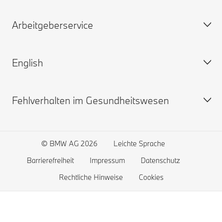
Arbeitgeberservice
Profil
Vorstand
English
Verwaltungsrat
Beiträge
Widerspruchsausschuss
Ansprechpartner
Fehlverhalten im Gesundheitswesen
Karriere
Downloads und Links
BMW BKK
Feedback
The german healthcare system
Become a member
Bekämpfung von Fehlverhalten
© BMW AG 2026
Leichte Sprache
Barrierefreiheit
Impressum
Datenschutz
Rechtliche Hinweise
Cookies