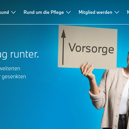
esund
Rund um die Pflege
Mitglied werden
ag runter.
weiterten
r gesenkten