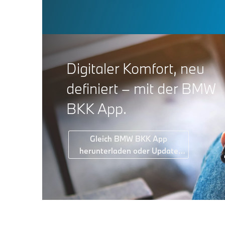
Digitaler Komfort, neu
definiert – mit der BMW
BKK App.
Gleich BMW BKK App
herunterladen oder Update
starten