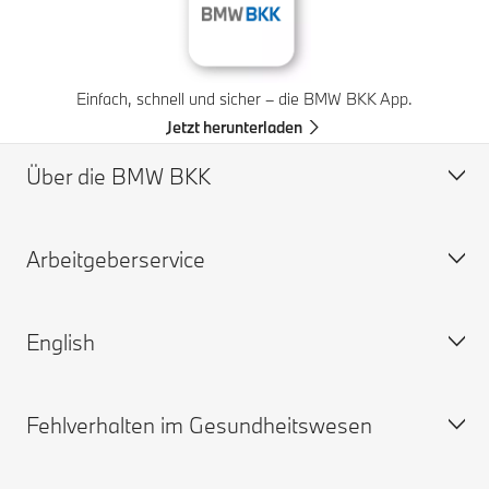
Einfach, schnell und sicher – die BMW BKK App.
Jetzt herunterladen
Über die BMW BKK
Arbeitgeberservice
Profil
Vorstand
English
Verwaltungsrat
Beiträge
Widerspruchsausschuss
Ansprechpartner
Fehlverhalten im Gesundheitswesen
Karriere
Downloads und Links
BMW BKK
Feedback
The german healthcare system