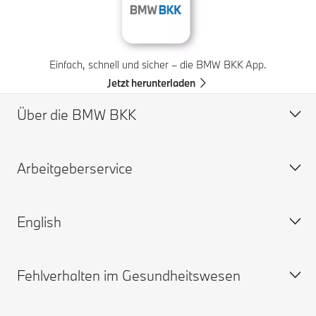
Einfach, schnell und sicher – die BMW BKK App.
Jetzt herunterladen
Über die BMW BKK
Arbeitgeberservice
Profil
Vorstand
English
Verwaltungsrat
Beiträge
Widerspruchsausschuss
Ansprechpartner
Fehlverhalten im Gesundheitswesen
Karriere
Downloads und Links
BMW BKK
Feedback
The german healthcare system