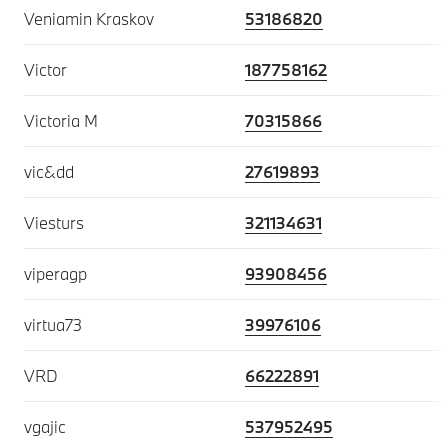
Veniamin Kraskov
53186820
Victor
187758162
Victoria М
70315866
vic&dd
27619893
Viesturs
321134631
viperagp
93908456
virtua73
39976106
VRD
66222891
vgajic
537952495