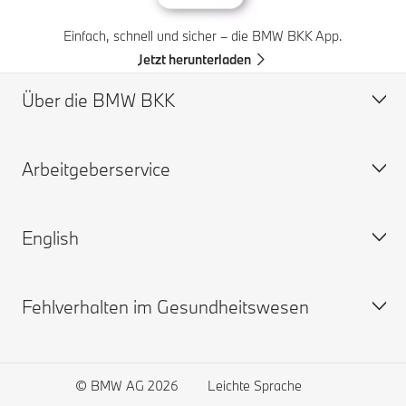
Einfach, schnell und sicher – die BMW BKK App.
Jetzt herunterladen
Über die BMW BKK
Arbeitgeberservice
Profil
Vorstand
English
Verwaltungsrat
Beiträge
Widerspruchsausschuss
Ansprechpartner
Fehlverhalten im Gesundheitswesen
Karriere
Downloads und Links
BMW BKK
Feedback
The german healthcare system
Become a member
Bekämpfung von Fehlverhalten
© BMW AG 2026
Leichte Sprache