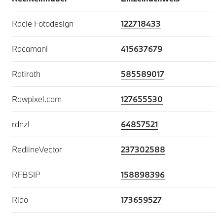
Racle Fotodesign
122718433
Racamani
415637679
Ratirath
585589017
Rawpixel.com
127655530
rdnzl
64857521
RedlineVector
237302588
RFBSIP
158898396
Rido
173659527