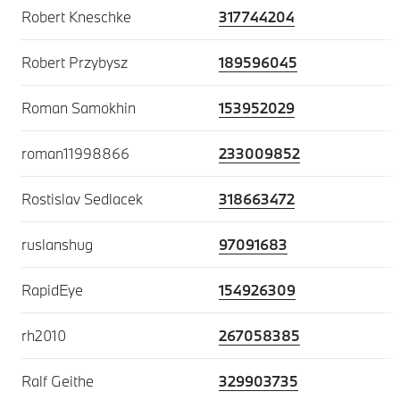
Robert Kneschke
317744204
Robert Przybysz
189596045
Roman Samokhin
153952029
roman11998866
233009852
Rostislav Sedlacek
318663472
ruslanshug
97091683
RapidEye
154926309
rh2010
267058385
Ralf Geithe
329903735