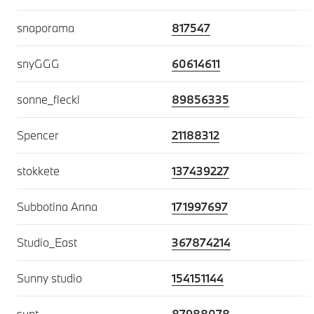
snaporama
817547
snyGGG
60614611
sonne_fleckl
89856335
Spencer
21188312
stokkete
137439227
Subbotina Anna
171997697
Studio_East
367874214
Sunny studio
154151144
sunt
87988078