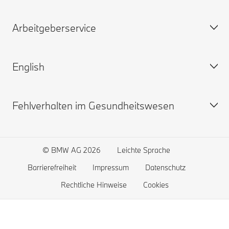
Arbeitgeberservice
Profil
Vorstand
English
Verwaltungsrat
Beiträge
Widerspruchsausschuss
Ansprechpartner
Fehlverhalten im Gesundheitswesen
Karriere
Downloads und Links
BMW BKK
Feedback
The german healthcare system
Become a member
Bekämpfung von Fehlverhalten
© BMW AG 2026
Leichte Sprache
Barrierefreiheit
Impressum
Datenschutz
Rechtliche Hinweise
Cookies